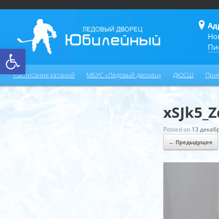
Ад
Но
Пи
Открыть панель инструментов
Расписание катаний
МБУС «Ледовый дворец»
ДЮСШ
При
xSJk5_Z
Posted on
13 декабр
← Предыдущее