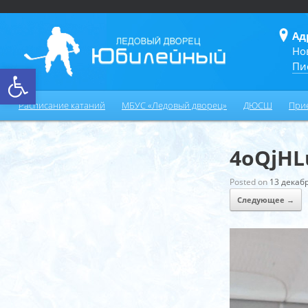
Ад
Но
Пи
Открыть панель инструментов
Расписание катаний
МБУС «Ледовый дворец»
ДЮСШ
При
4oQjH
Posted on
13 декабр
Следующее →