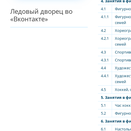
4. Занятия в ф
4.1
Фигурное
Ледовый дворец во
4.1.1
Фигурное
«Вконтакте»
семей
4.2
Хореогр
4.2.1
Хореогр
семей
4.3
Спортив
4.3.1
Спортивн
4.4
Художес
4.4.1
Художест
семей
4.5
Хоккей, 
5. Занятия в ф
5.1
Час хокк
5.2
Фигурно
6. Занятия в 
6.1
Настоль