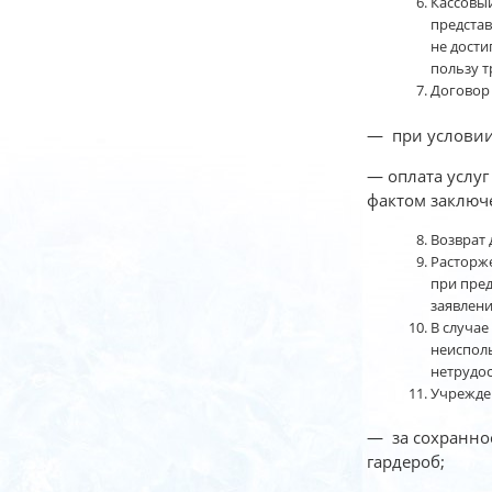
Кассовы
представ
не дости
пользу т
Договор 
— при условии 
— оплата услуг
фактом заключ
Возврат 
Расторже
при пред
заявлен
В случае
неиспол
нетрудос
Учрежден
— за сохраннос
гардероб;