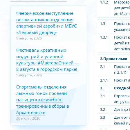
1.1.2
Массовое
для дете
Феерическое выступление
до 18 ле
воспитанников отделения
1.3
Прокат к
спортивной аэробики МБУС
указанных
«Ледовый дворец»
1.3.1
Прокат к
5 августа, 2026
детей из
лет вкл
Фестиваль креативных
индустрий и уличной
2.Прокат лыж
культуры #МастераСтилей —
2.1
Прокат л
8 августа в городском парке!
п 2.1.1)
5 августа, 2026
2.1.1
Прокат л
Спортсмены отделения
3.
Входной
лыжных гонок провели
3.1
Взрослые
насыщенные учебно-
лиц, указ
тренировочные сборы в
3.2
Дети до 
Архангельске
3.3
Дети от 
30 июля, 2026
семей и 