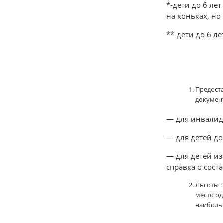
*-дети до 6 ле
на коньках, но
**-дети до 6 л
Предоста
докумен
— для инвалид
— для детей до
— для детей из
справка о сост
Льготы п
место од
наиболь