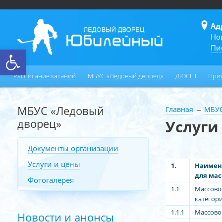
Ад
Но
Пи
Открыть панель инструментов
Расписание катаний
МБУС «Ледовый дворец»
ДЮСШ
При
МБУС «Ледовый
Главная
→
МБУС
дворец»
Услуги
Документы организации
Услуги и цены
1.
Наимен
для мас
Фотогалерея
1.1
Массовое
категории
1.1.1
Массовое
Новости и анонсы