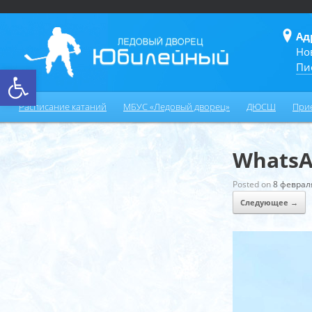
Ад
Но
Пи
Открыть панель инструментов
Расписание катаний
МБУС «Ледовый дворец»
ДЮСШ
При
WhatsAp
Posted on
8 феврал
Следующее →