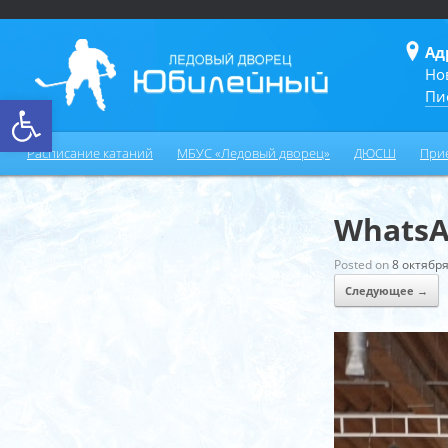
Ад
Но
Пи
Открыть панель инструментов
Расписание катаний
МБУС «Ледовый дворец»
ДЮСШ
При
WhatsAp
Posted on
8 октября
Следующее →