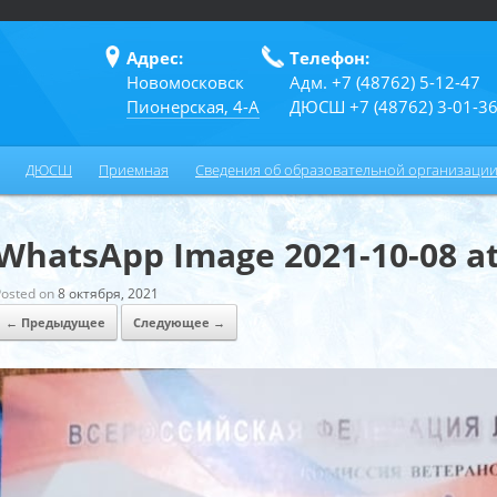
Адрес:
Телефон:
Новомосковск
Адм. +7 (48762) 5-12-47
Пионерская, 4-А
ДЮСШ +7 (48762) 3-01-3
ДЮСШ
Приемная
Сведения об образовательной организаци
WhatsApp Image 2021-10-08 at 
Posted on
8 октября, 2021
← Предыдущее
Следующее →