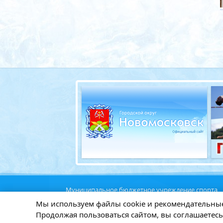
Муниципальное бюджетное учреждение спорта
«Ледовый дворец»
Мы используем файлы cookie и рекомендательные
Мы используем файлы cookie и рекомендательные
Политика конфидециальности
Продолжая пользоваться сайтом, вы соглашаетес
Продолжая пользоваться сайтом, вы соглашаетес