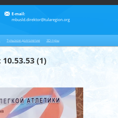
E-mail:
mbusld.direktor@tularegion.org
6
и
Тульское долголетие
3D-туры
10.53.53 (1)