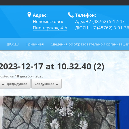
Адрес:
Телефон:
Новомосковск
Адм. +7 (48762) 5-12-47
Пионерская, 4-А
ДЮСШ +7 (48762) 3-01-3
ДЮСШ
Приемная
Сведения об образовательной организаци
2023-12-17 at 10.32.40 (2)
Posted on
18 декабря, 2023
← Предыдущее
Следующее →