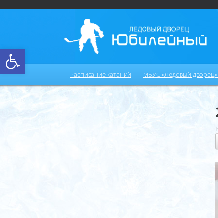
Открыть панель инструментов
Расписание катаний
МБУС «Ледовый дворец»