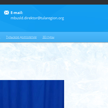
E-mail:
mbusld.direktor@tularegion.org
6
и
Тульское долголетие
3D-туры