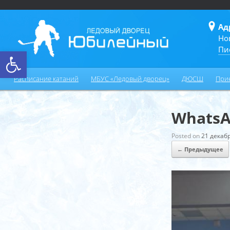
Ад
Но
Пи
Открыть панель инструментов
Расписание катаний
МБУС «Ледовый дворец»
ДЮСШ
При
WhatsAp
Posted on
21 декабр
← Предыдущее