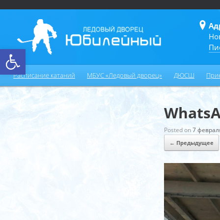
Ад
Но
Пи
Открыть панель инструментов
Расписание катаний
МБУС «Ледовый дворец»
ДЮСШ
При
WhatsAp
Posted on
7 феврал
← Предыдущее