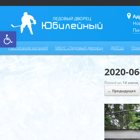
Ад
Но
Пи
Открыть панель инструментов
Расписание катаний
МБУС «Ледовый дворец»
ДЮСШ
При
2020-06
Posted on
14 июня,
← Предыдущее