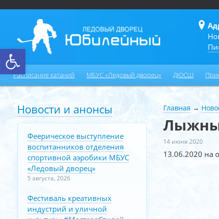
Ад
Но
Пи
Открыть панель инструментов
Расписание катаний
МБУС «Ледовый дворец»
ДЮСШ
При
Новости и анонсы
Главная
→
Ново
Лыжные
Феерическое выступление
14 июня 2020
воспитанников отделения
13.06.2020 на 
спортивной аэробики МБУС
«Ледовый дворец»
5 августа, 2026
Фестиваль креативных
индустрий и уличной