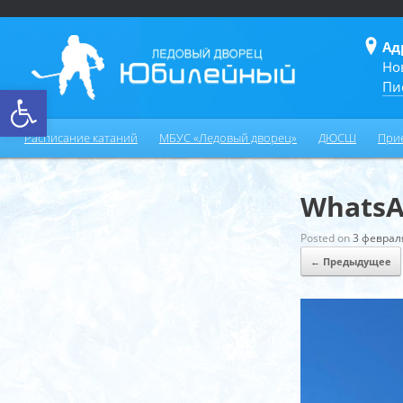
Ад
Но
Пи
Открыть панель инструментов
Расписание катаний
МБУС «Ледовый дворец»
ДЮСШ
При
WhatsAp
Posted on
3 феврал
← Предыдущее