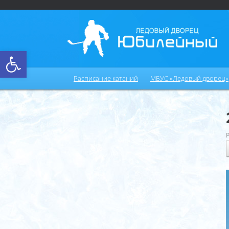
Открыть панель инструментов
Расписание катаний
МБУС «Ледовый дворец»