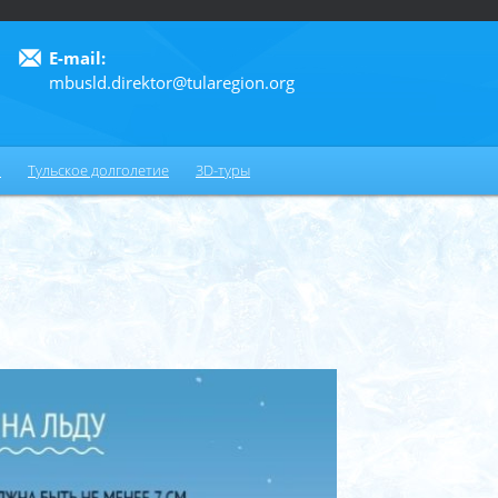
E-mail:
mbusld.direktor@tularegion.org
6
и
Тульское долголетие
3D-туры