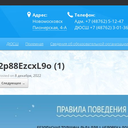
Адрес:
Телефон:
Новомосковск
Адм. +7 (48762) 5-12-47
Пионерская, 4-А
ДЮСШ +7 (48762) 3-01-3
ДЮСШ
Приемная
Сведения об образовательной организаци
2p88EzcxL9o (1)
Posted on
8 декабря, 2022
Следующее →