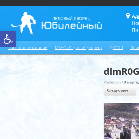
Ад
Но
Пи
Открыть панель инструментов
Расписание катаний
МБУС «Ледовый дворец»
ДЮСШ
При
dlmR0G
Posted on
18 марта,
Следующее →