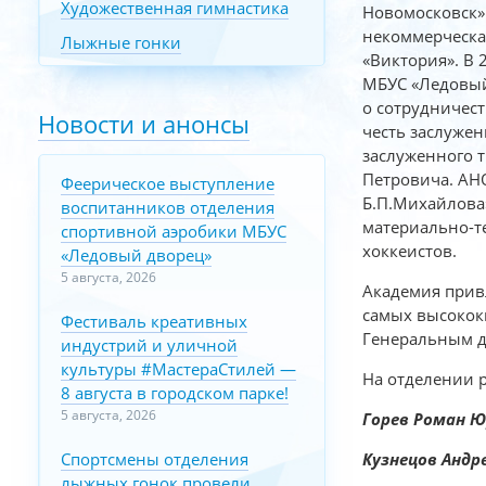
Художественная гимнастика
Новомосковск»
некоммерческа
Лыжные гонки
«Виктория». В 
МБУС «Ледовый
о сотрудничест
Новости и анонсы
честь заслужен
заслуженного 
Петровича. АН
Феерическое выступление
Б.П.Михайлова
воспитанников отделения
материально-т
спортивной аэробики МБУС
хоккеистов.
«Ледовый дворец»
5 августа, 2026
Академия прив
самых высокок
Фестиваль креативных
Генеральным д
индустрий и уличной
культуры #МастераСтилей —
На отделении р
8 августа в городском парке!
5 августа, 2026
Горев Роман 
Спортсмены отделения
Кузнецов Андр
лыжных гонок провели