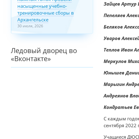
Зайцев Артур
насыщенные учебно-
тренировочные сборы в
Пепеляев Алек
Архангельске
30 июля, 2026
Беляков Алекс
Уваров Алексе
Ледовый дворец во
Теплов Иван А
«Вконтакте»
Меркулов Мих
Юнышев Дании
Марыгин Андр
Андреянов Вл
Кондратьев Ев
С каждым годо
сентября 2022 
Учащиеся ДЮСШ