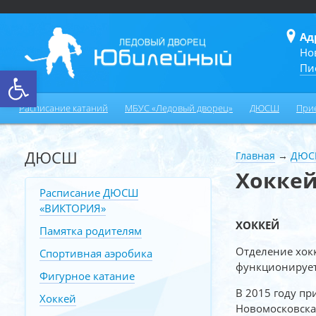
Ад
Но
Пи
Открыть панель инструментов
Расписание катаний
МБУС «Ледовый дворец»
ДЮСШ
При
ДЮСШ
Главная
→
ДЮС
Хокке
Расписание ДЮСШ
«ВИКТОРИЯ»
ХОККЕЙ
Памятка родителям
Отделение хок
Спортивная аэробика
функционирует 
Фигурное катание
В 2015 году пр
Хоккей
Новомосковска