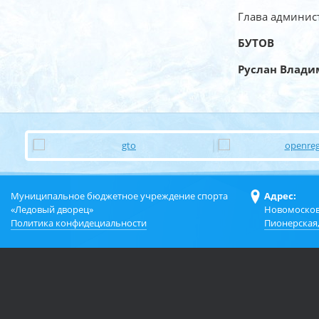
Глава админис
БУТОВ
Руслан Влад
Муниципальное бюджетное учреждение спорта
Адрес:
«Ледовый дворец»
Новомосков
Политика конфидециальности
Пионерская,