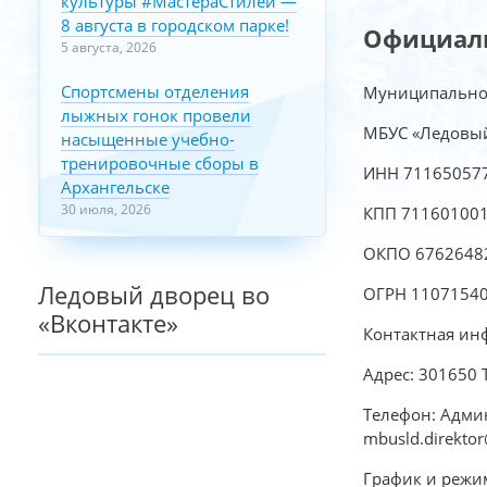
культуры #МастераСтилей —
8 августа в городском парке!
Официал
5 августа, 2026
Спортсмены отделения
Муниципальное
лыжных гонок провели
МБУС «Ледовый
насыщенные учебно-
тренировочные сборы в
ИНН 71165057
Архангельске
30 июля, 2026
КПП 71160100
ОКПО 6762648
Ледовый дворец во
ОГРН 1107154
«Вконтакте»
Контактная ин
Адрес: 301650 
Телефон: Админ
mbusld.direktor
График и режим 