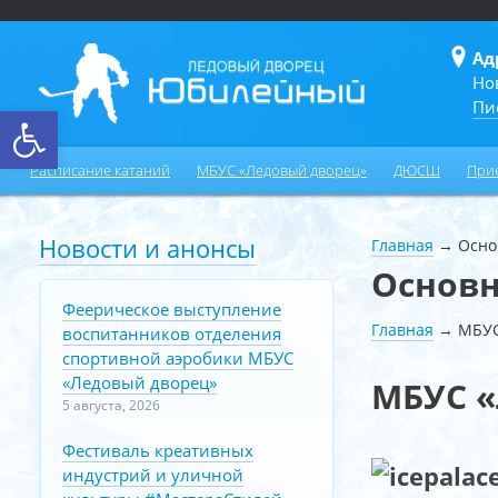
Ад
Но
Пи
Открыть панель инструментов
Расписание катаний
МБУС «Ледовый дворец»
ДЮСШ
При
Новости и анонсы
Главная
→
Осно
Основн
Феерическое выступление
Главная
→
МБУС
воспитанников отделения
спортивной аэробики МБУС
«Ледовый дворец»
МБУС «
5 августа, 2026
Фестиваль креативных
индустрий и уличной