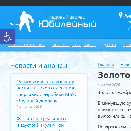
Ад
Но
Пи
Открыть панель инструментов
Расписание катаний
МБУС «Ледовый дворец»
ДЮСШ
При
Новости и анонсы
Главная
→
Ново
Золото
Феерическое выступление
4 марта 2026
воспитанников отделения
Золото, серебр
спортивной аэробики МБУС
«Ледовый дворец»
В минувшую су
5 августа, 2026
олимпийского 
выложились на
Фестиваль креативных
индустрий и уличной
Поздравляем н