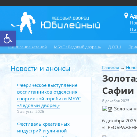
Ад
Но
Пи
Открыть панель инструментов
Расписание катаний
МБУС «Ледовый дворец»
ДЮСШ
При
Новости и анонсы
Главная
→
Ново
Золота
Феерическое выступление
Сафии 
воспитанников отделения
спортивной аэробики МБУС
8 декабря 2025
«Ледовый дворец»
Золотая м
5 августа, 2026
6 декабря 2025
Фестиваль креативных
«ПРЕОБРАЖЕНИ
индустрий и уличной