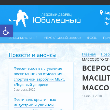
Ад
Но
Пи
Открыть панель инструментов
Расписание катаний
МБУС «Ледовый дворец»
ДЮСШ
При
Новости и анонсы
Главная
→
Ново
МАССОВОГО СП
ВСЕРО
Феерическое выступление
воспитанников отделения
МАСШТ
спортивной аэробики МБУС
«Ледовый дворец»
МАССО
5 августа, 2026
14 июня 2018
Фестиваль креативных
индустрий и уличной