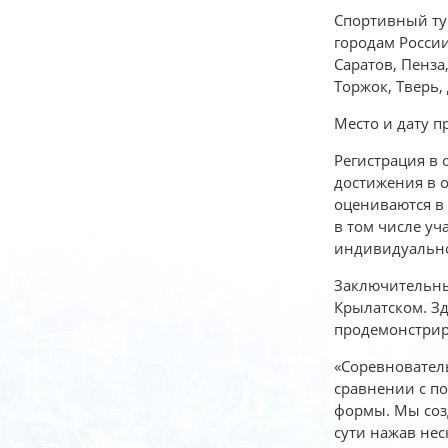
Спортивный тур
городам России
Саратов, Пенза
Торжок, Тверь,
Место и дату п
Регистрация в
достижения в о
оцениваются в 
в том числе уч
индивидуально
Заключительный
Крылатском. Зд
продемонстрир
«Соревновател
сравнении с п
формы. Мы соз
сути нажав нес