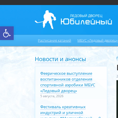
Открыть панель инструментов
Расписание катаний
МБУС «Ледовый дворец»
Новости и анонсы
Феерическое выступление
воспитанников отделения
спортивной аэробики МБУС
«Ледовый дворец»
5 августа, 2026
Фестиваль креативных
индустрий и уличной