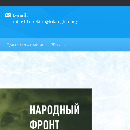
E-mail:
mbusld.direktor@tularegion.org
6
и
Тульское долголетие
3D-туры