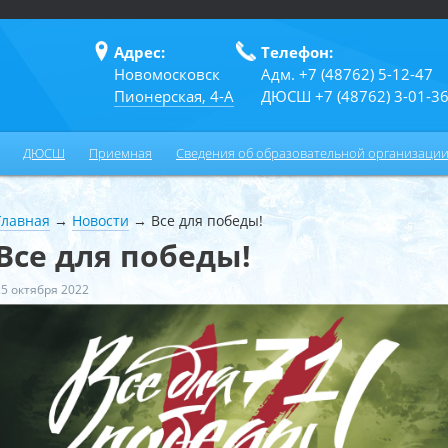
Адрес:
Телефон:
Новомосковск
Адм. +7 (48762) 5-12-47
Пионерская, 4-А
ДЮСШ +7 (48762) 3-01-3
ДЮСШ
Приемная
Сведения об образовательной организаци
Главная
→
Новости
→
Все для победы!
Все для победы!
25 октября 2022