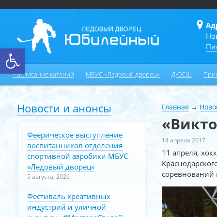
Ад
Но
Пи
Открыть панель инструментов
Расписание катаний
МБУС «Ледовый дворец»
ДЮСШ
При
Новости и анонсы
Главная
→
Ново
«Викто
Феерическое выступление
14 апреля 2017
воспитанников отделения
11 апреля, хок
спортивной аэробики МБУС
Краснодарского
«Ледовый дворец»
соревнований ю
5 августа, 2026
Фестиваль креативных
индустрий и уличной