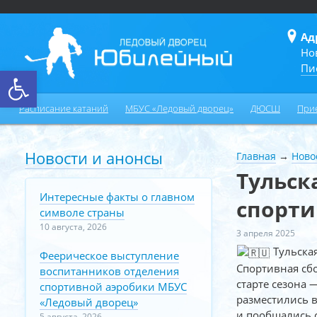
Ад
Но
Пи
Открыть панель инструментов
Расписание катаний
МБУС «Ледовый дворец»
ДЮСШ
При
Новости и анонсы
Главная
→
Ново
Тульск
Интересные факты о главном
спорти
символе страны
10 августа, 2026
3 апреля 2025
Тульская
Феерическое выступление
Спортивная сбо
воспитанников отделения
старте сезона
спортивной аэробики МБУС
разместились в
«Ледовый дворец»
и пообщались с
5 августа, 2026