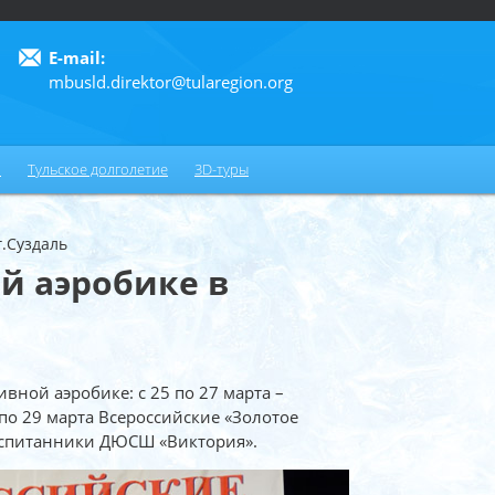
E-mail:
mbusld.direktor@tularegion.org
6
и
Тульское долголетие
3D-туры
г.Суздаль
й аэробике в
вной аэробике: с 25 по 27 марта –
о 29 марта Всероссийские «Золотое
воспитанники ДЮСШ «Виктория».