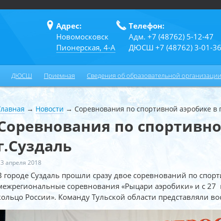
Адрес:
Телефон:
Новомосковск
Адм. +7 (48762) 5-12-47
Пионерская, 4-А
ДЮСШ +7 (48762) 3-01-3
ДЮСШ
Приемная
Сведения об образовательной организаци
Главная
→
Новости
→
Соревнования по спортивной аэробике в 
Соревнования по спортивно
г.Суздаль
23 апреля 2018
В городе Суздаль прошли сразу двое соревнований по спорти
межрегиональные соревнования «Рыцари аэробики» и с 27 п
кольцо России». Команду Тульской области представляли 