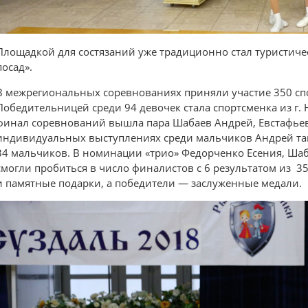
Площадкой для состязаний уже традиционно стал туристиче
посад».
В межрегиональных соревнованиях приняли участие 350 спо
Победительницей среди 94 девочек стала спортсменка из г.
финал соревнований вышла пара Шабаев Андрей, Евстафьева 
индивидуальных выступлениях среди мальчиков Андрей так
34 мальчиков. В номинации «трио» Федорченко Есения, Шаба
смогли пробиться в число финалистов с 6 результатом из 
и памятные подарки, а победители — заслуженные медали.