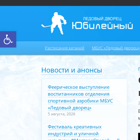
Открыть панель инструментов
Расписание катаний
МБУС «Ледовый дворец»
Новости и анонсы
Феерическое выступление
воспитанников отделения
спортивной аэробики МБУС
«Ледовый дворец»
5 августа, 2026
Фестиваль креативных
индустрий и уличной