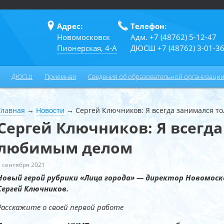
Адрес:
Телефон:
Новомосковск
Адм. +7 (48762) 5-12-47
Пионерская, 4-А
ДЮСШ +7 (48762) 3-01-3
ДЮСШ
Приемная
Сведения об образовательной организаци
Главная
→
Новости
→
Сергей Ключников: Я всегда занимался т
Сергей Ключников: Я всегда
любимым делом
7 сентября 2021
Новый герой рубрики «Лица города» — директор Новомоск
Сергей Ключников.
Расскажите о своей первой работе