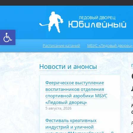
Открыть панель инструментов
Расписание катаний
МБУС «Ледовый дворец»
Новости и анонсы
Феерическое выступление
воспитанников отделения
спортивной аэробики МБУС
«Ледовый дворец»
5 августа, 2026
Фестиваль креативных
индустрий и уличной