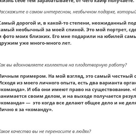
жизнь себе тем зарабатываете, от чего кайф получаете.
Расскажите о самом интересном, необычном подарке, который 
Самый дорогой и, в какой-то степени, неожиданный под
самый необычный за моей спиной. Это мой портрет, сд
и фото моих близких. Его мне подарили на юбилей сам
дружим уже много-много лет.
Как вы вдохновляете коллектив на плодотворную работу?
Личным примером. На мой взгляд, это самый честный сп
Исходя из моего личного опыта, есть два варианта орга
«команда». И оба они имеют право на существование. 
занимается своим делом, и на выходе получается резуль
«команда» — это когда все делают общее дело и не дел
Лично я за «команду».
Какое качество вы не переносите в людях?