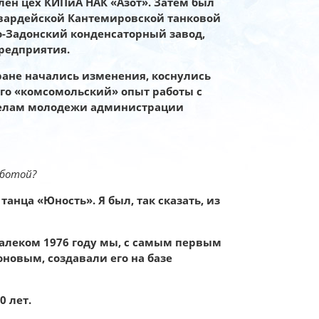
ен цех КИПиА НАК «Азот». Затем был
Гвардейской Кантемировской танковой
о-Задонский конденсаторный завод,
предприятия.
ране начались изменения,
коснулись
го «комсомольский» опыт работы с
 делам молодежи администрации
аботой?
анца «Юность». Я был, так сказать, из
далеком 1976 году мы, с самым первым
новым, создавали его на базе
0 лет.