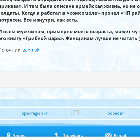
приказа». И там была описана армейская жизнь, но не 
солдаты. Когда я работал в «комсомоле» прочел «ЧП ра
потрясен. Все изнутри, как есть.
И всем мужчинам, примерно моего возраста, может чут
его книгу «Грибной царь». Женщинам лучше не читать (
Источник:
zanmsk
Адрес:
Телефон:
E-mail: