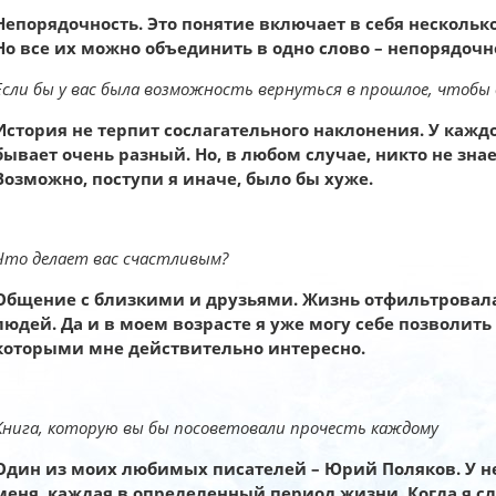
Непорядочность. Это понятие включает в себя несколько
Но все их можно объединить в одно слово – непорядочн
Если бы у вас была возможность вернуться в прошлое, чтобы 
История не терпит сослагательного наклонения. У каждо
бывает очень разный. Но, в любом случае, никто не зн
Возможно, поступи я иначе, было бы хуже.
Что делает вас счастливым?
Общение с близкими и друзьями. Жизнь отфильтровала
людей. Да и в моем возрасте я уже могу себе позволить
которыми мне действительно интересно.
Книга, которую вы бы посоветовали прочесть каждому
Один из моих любимых писателей – Юрий Поляков. У не
меня, каждая в определенный период жизни. Когда я с