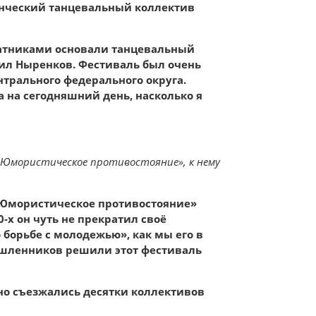
денческий танцевальный коллектив
оратниками основали танцевальный
ил Ныренков. Фестиваль был очень
трального федерального округа.
а на сегодняшний день, насколько я
 «Юмористическое противостояние», к нему
«Юмористическое противостояние»
0-х он чуть не прекратил своё
 борьбе с молодежью», как мы его в
шленников решили этот фестиваль
дно съезжались десятки коллективов