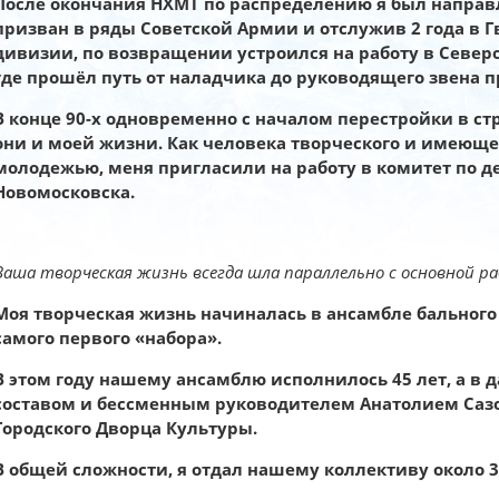
После окончания НХМТ по распределению я был направл
призван в ряды Советской Армии и отслужив 2 года в 
дивизии, по возвращении устроился на работу в Север
где прошёл путь от наладчика до руководящего звена 
В конце 90-х одновременно с началом перестройки в ст
они и моей жизни. Как человека творческого и имеюще
молодежью, меня пригласили на работу в комитет по
Новомосковска.
Ваша творческая жизнь всегда шла параллельно с основной р
Моя творческая жизнь начиналась в ансамбле бального т
самого первого «набора».
В этом году нашему ансамблю исполнилось 45 лет, а в 
составом и бессменным руководителем Анатолием Сазо
Городского Дворца Культуры.
В общей сложности, я отдал нашему коллективу около 3