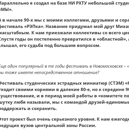
Параллельно я создал на базе НИ РХТУ небольшой сту
«МЫ».
А в начале 90-х мы с моими коллегами, друзьями и с
фестиваль «РЭПка». Название придумал мой друг Миха
масштабным. К нам приезжали коллективы со всего цен
Спустя годы он постепенно превратился в «областной», 
слышал, его судьба под большим вопросом.
Еще один популярный в те годы фестиваль в Новомосковске –
вы тоже имеете непосредственное отношение?
Фестиваль студенческих эстрадных миниатюр (СТЭМ) 
уходит своими корнями в далекие 80-е, но к середине 9
существование, и в период моей работы в «комитете по
шутку любя называли, мы с командой друзей-единомы
поддержать и сохранить.
Этот проект был очень серьезного уровня. К нам ежего
ведущих вузов центральной зоны России.