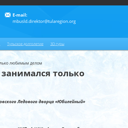
E-mail:
mbusld.direktor@tularegion.org
6
и
Тульское долголетие
3D-туры
олько любимым делом
 занимался только
овского Ледового дворца «Юбилейный»