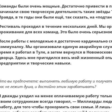
Команды были очень мощные. Достаточно привести в п
начинали свою творческую деятельность такие звёзды Т
Правда, в те годы они были ещё, так сказать, на «подт
Фестиваль проходил в течение нескольких дней. Мы ор
проживание для всех команд. Это было очень серьезно
После работы с молодежью я достаточно кардинально с
коммуналку. Мы организовали единую аварийную служ
время я работал в Туле, а затем вернулся в Новомосков
дворца. Здесь мне пригодился весь мой жизненный опы
предприятии и творческие навыки.
Что вы предпочтете: выполнять любимую работу и получать з
вас не лежит душа, и достойно этим зарабатывать?
Я дважды уходил на менее оплачиваемую работу только
своим сотрудникам всегда говорил, — Миллиарды люд
работу, для того чтобы прокормить свои семьи. И лишь