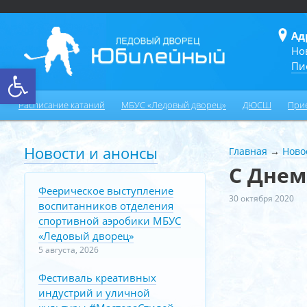
Ад
Но
Пи
Открыть панель инструментов
Расписание катаний
МБУС «Ледовый дворец»
ДЮСШ
При
Новости и анонсы
Главная
→
Ново
С Днем 
Феерическое выступление
30 октября 2020
воспитанников отделения
спортивной аэробики МБУС
«Ледовый дворец»
5 августа, 2026
Фестиваль креативных
индустрий и уличной