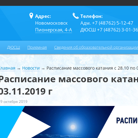
Адрес:
Телефон:
Новомосковск
Адм. +7 (48762) 5-12-47
Пионерская, 4-А
ДЮСШ +7 (48762) 3-01-3
ДЮСШ
Приемная
Сведения об образовательной организаци
Главная
→
Новости
→
Расписание массового катания с 28.10 по 0
Расписание массового катани
03.11.2019 г
29 октября 2019