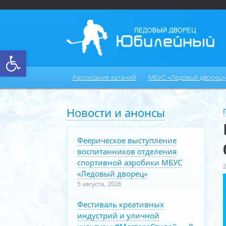
Открыть панель инструментов
Расписание катаний
МБУС «Ледовый дворец»
Новости и анонсы
Феерическое выступление
воспитанников отделения
спортивной аэробики МБУС
«Ледовый дворец»
5 августа, 2026
Фестиваль креативных
индустрий и уличной