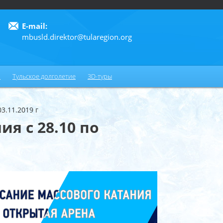
E-mail:
mbusld.direktor@tularegion.org
6
и
Тульское долголетие
3D-туры
3.11.2019 г
я с 28.10 по