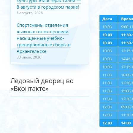
культуры #МастераСтилей —
8 августа в городском парке!
5 августа, 2026
Дата
Врем
Спортсмены отделения
10.03
9:00-1
лыжных гонок провели
10.03
11:30-
насыщенные учебно-
10.03
11:50-
тренировочные сборы в
10.03
12:15-
Архангельске
30 июля, 2026
10.03
14:45-
10.03
17:15-
11.03
10:00-
Ледовый дворец во
11.03
12:30-
«Вконтакте»
11.03
15:00-
11.03
17:30-
12.03
09:00-
12.03
11:30-
12.03
14:00