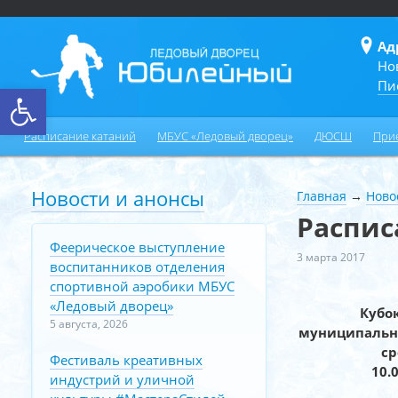
Ад
Но
Пи
Открыть панель инструментов
Расписание катаний
МБУС «Ледовый дворец»
ДЮСШ
При
Новости и анонсы
Главная
→
Ново
Распис
Феерическое выступление
3 марта 2017
воспитанников отделения
спортивной аэробики МБУС
«Ледовый дворец»
Кубо
5 августа, 2026
муниципальн
ср
Фестиваль креативных
10.0
индустрий и уличной