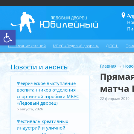
Ад
Но
Пи
Открыть панель инструментов
Расписание катаний
МБУС «Ледовый дворец»
ДЮСШ
При
Новости и анонсы
Главная
→
Ново
Прямая
Феерическое выступление
матча 
воспитанников отделения
спортивной аэробики МБУС
22 февраля 2019
«Ледовый дворец»
5 августа, 2026
Фестиваль креативных
индустрий и уличной