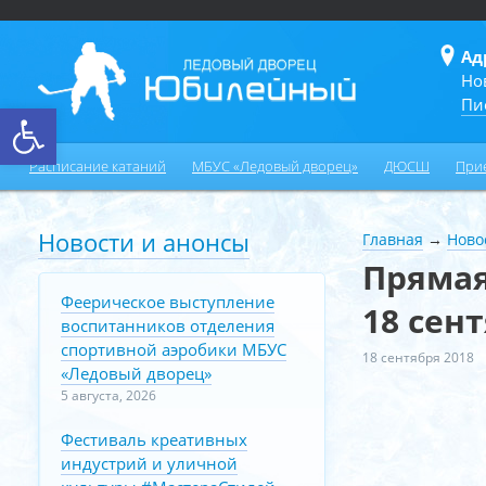
Ад
Но
Пи
Открыть панель инструментов
Расписание катаний
МБУС «Ледовый дворец»
ДЮСШ
При
Новости и анонсы
Главная
→
Ново
Прямая
Феерическое выступление
18 сент
воспитанников отделения
спортивной аэробики МБУС
18 сентября 2018
«Ледовый дворец»
5 августа, 2026
Фестиваль креативных
индустрий и уличной