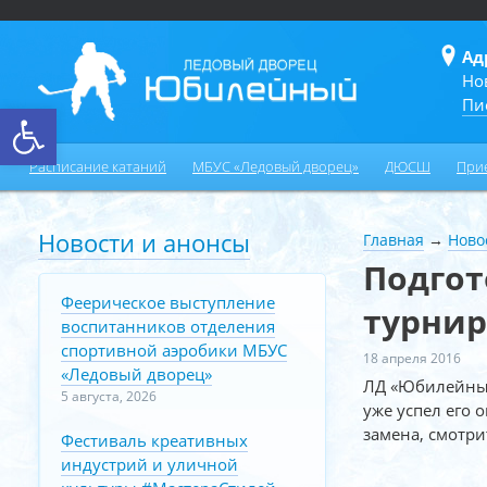
Ад
Но
Пи
Открыть панель инструментов
Расписание катаний
МБУС «Ледовый дворец»
ДЮСШ
При
Новости и анонсы
Главная
→
Ново
Подгот
Феерическое выступление
турнир
воспитанников отделения
спортивной аэробики МБУС
18 апреля 2016
«Ледовый дворец»
ЛД «Юбилейный
5 августа, 2026
уже успел его 
замена, смотри
Фестиваль креативных
индустрий и уличной