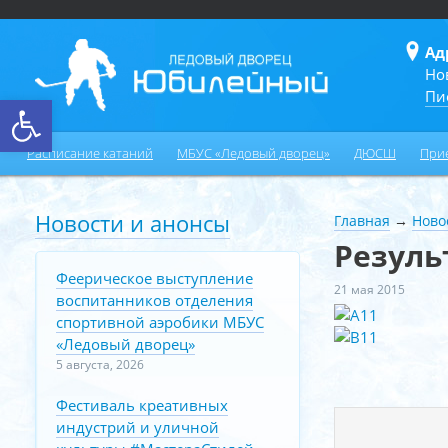
Ад
Но
Пи
Открыть панель инструментов
Расписание катаний
МБУС «Ледовый дворец»
ДЮСШ
При
Новости и анонсы
Главная
→
Ново
Резуль
Феерическое выступление
21 мая 2015
воспитанников отделения
спортивной аэробики МБУС
«Ледовый дворец»
5 августа, 2026
Фестиваль креативных
индустрий и уличной