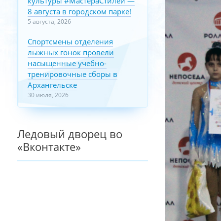
культуры #МастераСтилей —
8 августа в городском парке!
5 августа, 2026
Спортсмены отделения
лыжных гонок провели
насыщенные учебно-
тренировочные сборы в
Архангельске
30 июля, 2026
Ледовый дворец во
«Вконтакте»