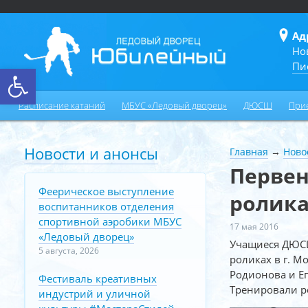
Ад
Но
Пи
Открыть панель инструментов
Расписание катаний
МБУС «Ледовый дворец»
ДЮСШ
При
Новости и анонсы
Главная
→
Ново
Первен
Феерическое выступление
ролика
воспитанников отделения
спортивной аэробики МБУС
17 мая 2016
«Ледовый дворец»
Учащиеся ДЮСШ
5 августа, 2026
роликах в г. М
Родионова и Ег
Фестиваль креативных
Тренировали ре
индустрий и уличной