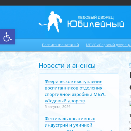
Открыть панель инструментов
Расписание катаний
МБУС «Ледовый дворец»
Новости и анонсы
Феерическое выступление
воспитанников отделения
спортивной аэробики МБУС
«Ледовый дворец»
5 августа, 2026
Фестиваль креативных
индустрий и уличной