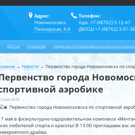
Адрес:
Телефон:
Новомосковск
Адм. +7 (48762) 5-12-47
Пионерская, 4-А
ДЮСШ +7 (48762) 3-01-3
ДЮСШ
Приемная
Сведения об образовательной организаци
Главная
→
Новости
→
Первенство города Новомосковска по спо
Первенство города Новомос
спортивной аэробике
13 мая 2026
Первенство города Новомосковска по спортивной аэро
17 мая в физкультурно-оздоровительном комплексе «Мечта»
всех любителей спорта и красоты! В 13:00 приглашаем вас о
невероятного драйва.