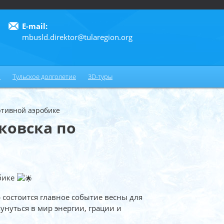
E-mail:
mbusld.direktor@tularegion.org
6
и
Тульское долголетие
3D-туры
ртивной аэробике
ковска по
бике
 состоится главное событие весны для
кунуться в мир энергии, грации и