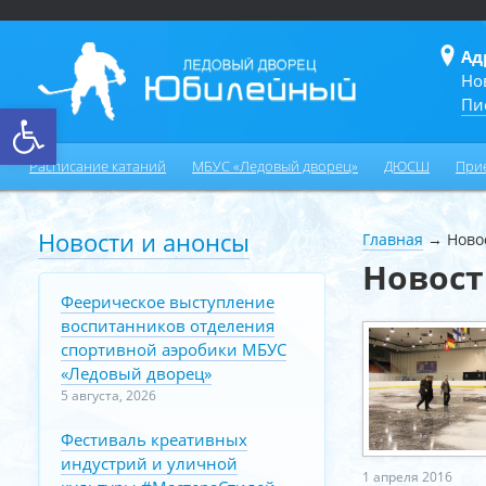
Ад
Но
Пи
Открыть панель инструментов
Расписание катаний
МБУС «Ледовый дворец»
ДЮСШ
При
Новости и анонсы
Главная
→
Ново
Новос
Феерическое выступление
воспитанников отделения
спортивной аэробики МБУС
«Ледовый дворец»
5 августа, 2026
Фестиваль креативных
индустрий и уличной
1 апреля 2016