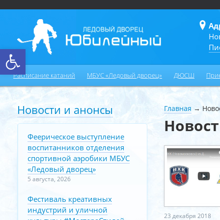
Ад
Но
Пи
Открыть панель инструментов
Расписание катаний
МБУС «Ледовый дворец»
ДЮСШ
При
Новости и анонсы
Главная
→
Ново
Новос
Феерическое выступление
воспитанников отделения
спортивной аэробики МБУС
«Ледовый дворец»
5 августа, 2026
Фестиваль креативных
индустрий и уличной
23 декабря 2018