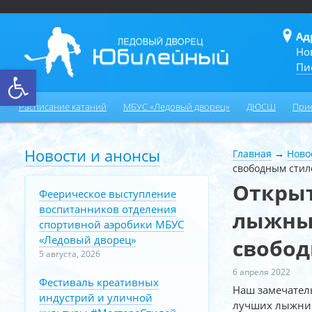
Ад
Но
Пи
Открыть панель инструментов
Расписание катаний
МБУС «Ледовый дворец»
ДЮСШ
При
Новости и анонсы
Главная
→
Ново
свободным стил
Открыт
Феерическое выступление
воспитанников отделения
лыжны
спортивной аэробики МБУС
«Ледовый дворец»
свобод
5 августа, 2026
6 апреля 2022
Фестиваль креативных
Наш замечател
индустрий и уличной
лучших лыжнико