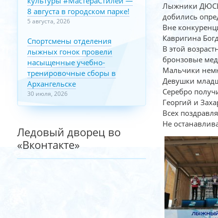
культуры #МастераСтилей —
Лыжники ДЮСШ 
8 августа в городском парке!
добились опре
5 августа, 2026
Вне конкуренц
Кавригина Бог
Спортсмены отделения
В этой возрас
лыжных гонок провели
бронзовые мед
насыщенные учебно-
Мальчики немн
тренировочные сборы в
Девушки младш
Архангельске
Серебро получ
30 июля, 2026
Георгий и Заха
Всех поздравл
Не останавлива
Ледовый дворец во
«Вконтакте»