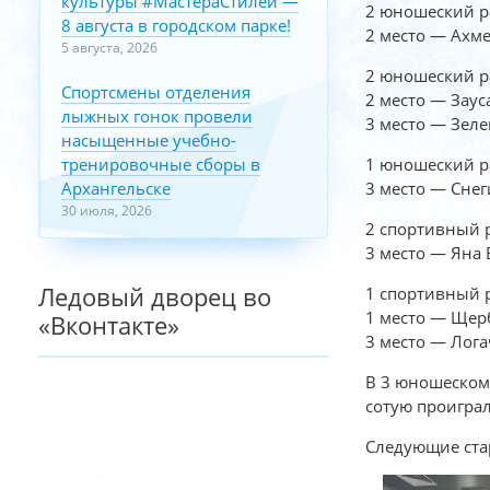
культуры #МастераСтилей —
2 юношеский ра
8 августа в городском парке!
2 место — Ахме
5 августа, 2026
2 юношеский ра
Спортсмены отделения
2 место — Зауса
лыжных гонок провели
3 место — Зеле
насыщенные учебно-
тренировочные сборы в
1 юношеский р
Архангельске
3 место — Снег
30 июля, 2026
2 спортивный р
3 место — Яна 
Ледовый дворец во
1 спортивный р
1 место — Щерб
«Вконтакте»
3 место — Лога
В 3 юношеском 
сотую проиграл
Следующие ста