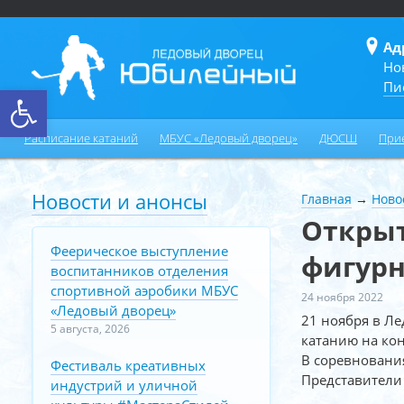
Ад
Но
Пи
Открыть панель инструментов
Расписание катаний
МБУС «Ледовый дворец»
ДЮСШ
При
Новости и анонсы
Главная
→
Ново
Открыт
Феерическое выступление
фигур
воспитанников отделения
спортивной аэробики МБУС
24 ноября 2022
«Ледовый дворец»
21 ноября в Л
5 августа, 2026
катанию на кон
В соревнования
Фестиваль креативных
Представители 
индустрий и уличной