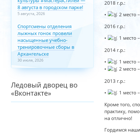
культуры #МастераСтилей —
2018 г.р.:
8 августа в городском парке!
5 августа, 2026
•
2 место 
Спортсмены отделения
2016 г.р.:
лыжных гонок провели
•
1 место 
насыщенные учебно-
тренировочные сборы в
2014 г.р.:
Архангельске
30 июля, 2026
•
1 место 
•
2 место 
2013 г.р.:
Ледовый дворец во
«Вконтакте»
•
1 место 
Кроме того, сп
практику, пом
на отлично!
Гордимся наши