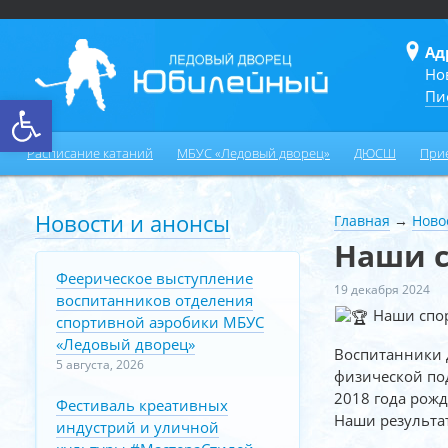
Ад
Но
Пи
Открыть панель инструментов
Расписание катаний
МБУС «Ледовый дворец»
ДЮСШ
При
Новости и анонсы
Главная
→
Ново
Наши с
Феерическое выступление
19 декабря 2024
воспитанников отделения
Наши спор
спортивной аэробики МБУС
«Ледовый дворец»
Воспитанники 
5 августа, 2026
физической под
2018 года рожд
Фестиваль креативных
Наши результа
индустрий и уличной