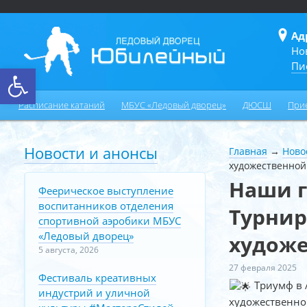
Ад
Но
Пи
Открыть панель инструментов
Расписание катаний
МБУС «Ледовый дворец»
ДЮСШ
При
Новости и анонсы
Главная
→
Ново
художественной
Наши г
Феерическое выступление
воспитанников отделения
Турнир
спортивной аэробики МБУС
«Ледовый дворец»
художе
5 августа, 2026
27 февраля 2025
Фестиваль креативных
Триумф в 
индустрий и уличной
художественно