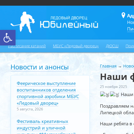
Ад
Но
Пи
Открыть панель инструментов
Расписание катаний
МБУС «Ледовый дворец»
ДЮСШ
При
Новости и анонсы
Главная
→
Ново
Наши ф
Феерическое выступление
25 ноября 2025
воспитанников отделения
Наши 
спортивной аэробики МБУС
«Ледовый дворец»
Поздравляем н
5 августа, 2026
Липецкой обла
Фестиваль креативных
Наши ребята в 
индустрий и уличной