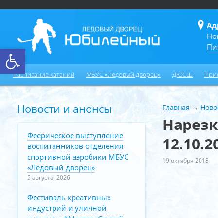
Ад
Но
Пи
Открыть панель инструментов
Расписание катаний
МБУС «Ледовый дворец»
ДЮСШ
При
Новости и анонсы
Главная
→
Ново
Нарезк
Феерическое выступление
12.10.2
воспитанников отделения
спортивной аэробики МБУС
19 октября 2018
«Ледовый дворец»
5 августа, 2026
Фестиваль креативных
индустрий и уличной