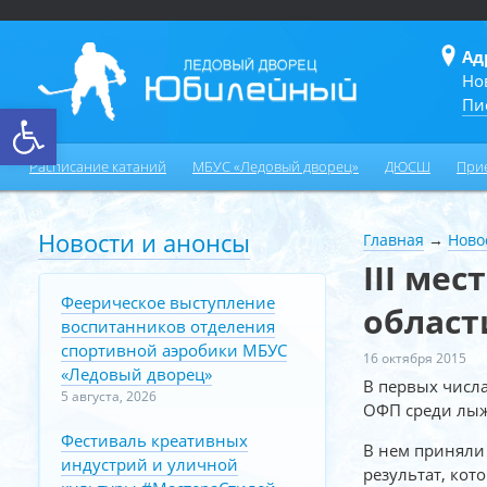
Ад
Но
Пи
Открыть панель инструментов
Расписание катаний
МБУС «Ледовый дворец»
ДЮСШ
При
Новости и анонсы
Главная
→
Ново
III ме
Феерическое выступление
област
воспитанников отделения
спортивной аэробики МБУС
16 октября 2015
«Ледовый дворец»
В первых числ
5 августа, 2026
ОФП среди лы
Фестиваль креативных
В нем приняли
индустрий и уличной
результат, кот