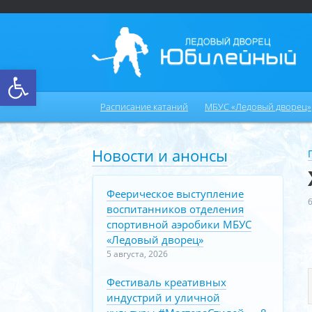
Открыть панель инструментов
Расписание катаний
МБУС «Ледовый дворец»
Новости и анонсы
Феерическое выступление
воспитанников отделения
спортивной аэробики МБУС
«Ледовый дворец»
5 августа, 2026
Фестиваль креативных
индустрий и уличной