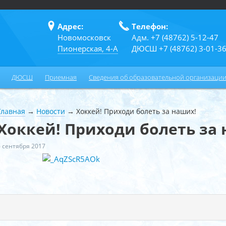
Адрес:
Телефон:
Новомосковск
Адм. +7 (48762) 5-12-47
Пионерская, 4-А
ДЮСШ +7 (48762) 3-01-3
ДЮСШ
Приемная
Сведения об образовательной организаци
Главная
→
Новости
→
Хоккей! Приходи болеть за наших!
Хоккей! Приходи болеть за
6 сентября 2017