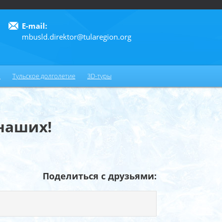
E-mail:
mbusld.direktor@tularegion.org
6
и
Тульское долголетие
3D-туры
 наших!
Поделиться с друзьями: