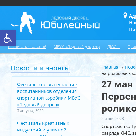
Ад
Но
Пи
Открыть панель инструментов
Расписание катаний
МБУС «Ледовый дворец»
ДЮСШ
При
Новости и анонсы
Главная
→
Ново
на роликовых к
27 мая
Феерическое выступление
воспитанников отделения
Первен
спортивной аэробики МБУС
«Ледовый дворец»
ролико
5 августа, 2026
2 июня 2023
Фестиваль креативных
Спортсменка Т
индустрий и уличной
разряде КМС, з