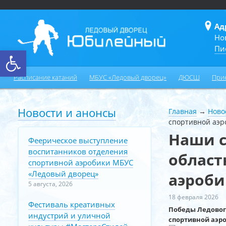
Ад
Но
Пи
Открыть панель инструментов
Расписание катаний
МБУС «Ледовый дворец»
ДЮСШ
При
Новости и анонсы
Главная
→
Ново
спортивной аэр
Наши с
Феерическое выступление
воспитанников отделения
област
спортивной аэробики МБУС
«Ледовый дворец»
аэроби
5 августа, 2026
18 февраля 2026
Фестиваль креативных
Победы Ледовог
индустрий и уличной
спортивной аэро