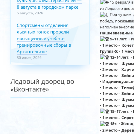
культуры #МастераСтилей —
15 февраля в
8 августа в городском парке!
из Ледового двор
5 августа, 2026
Под чутким 
победу, показыва
Спортсмены отделения
наполнен энергие
лыжных гонок провели
Наши звездные п
насыщенные учебно-
9–11 лет:
•
И
тренировочные сборы в
•
1 место – Кочет
Группа‑5:
•
1 мест
Архангельске
12–14 лет:
•
30 июля, 2026
•
1 место – Шумс
•
2 место – Харчи
•
3 место – Зейн
Ледовый дворец во
•
Индивидуально
«Вконтакте»
•
1 место – Тимо
•
1 место – Зейн
•
1 место – Шумс
•
1 место – Шумск
15–17 лет:
•
•
1 место – Сиро
18+:
•
Женщи
•
2 место – Дере