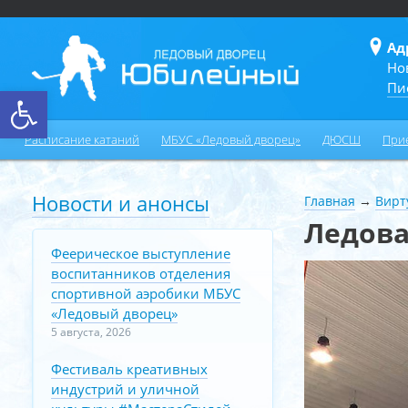
Ад
Но
Пи
Открыть панель инструментов
Расписание катаний
МБУС «Ледовый дворец»
ДЮСШ
При
Новости и анонсы
Главная
→
Вирт
Ледова
Феерическое выступление
воспитанников отделения
спортивной аэробики МБУС
«Ледовый дворец»
5 августа, 2026
Фестиваль креативных
индустрий и уличной