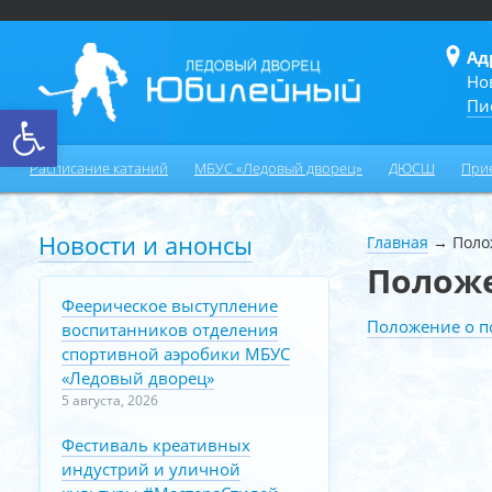
Ад
Но
Пи
Открыть панель инструментов
Расписание катаний
МБУС «Ледовый дворец»
ДЮСШ
При
Новости и анонсы
Главная
→
Поло
Положе
Феерическое выступление
Положение о п
воспитанников отделения
спортивной аэробики МБУС
«Ледовый дворец»
5 августа, 2026
Фестиваль креативных
индустрий и уличной