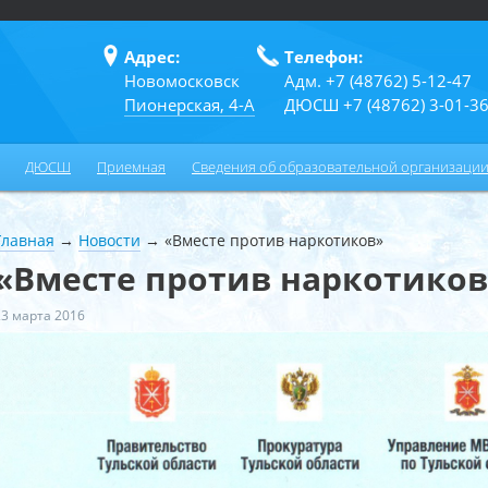
Адрес:
Телефон:
Новомосковск
Адм. +7 (48762) 5-12-47
Пионерская, 4-А
ДЮСШ +7 (48762) 3-01-3
ДЮСШ
Приемная
Сведения об образовательной организаци
Главная
→
Новости
→
«Вместе против наркотиков»
«Вместе против наркотиков
23 марта 2016