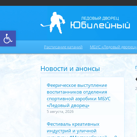
Открыть панель инструментов
Расписание катаний
МБУС «Ледовый дворец»
Новости и анонсы
Феерическое выступление
воспитанников отделения
спортивной аэробики МБУС
«Ледовый дворец»
5 августа, 2026
Фестиваль креативных
индустрий и уличной