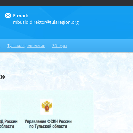
E-mail:
mbusld.direktor@tularegion.org
6
и
Тульское долголетие
3D-туры
»