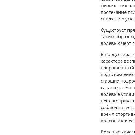
физических на
протекание пси
снижению умст
Существует пр
Таким образом
волевых черт с
В процессе за
характера восп
направленный 
подготовленнос
старших подро
характера. Эт
волевые усилия
неблагоприятн
соблюдать уст
время спортив
волевых качест
Волевые качест