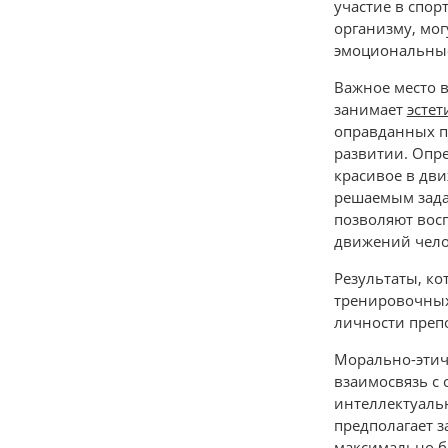
участие в спо
организму, мог
эмоциональны
Важное место 
занимает
эстет
оправданных п
развитии. Опр
красивое в дви
решаемым задач
позволяют восп
движений чело
Результаты, ко
тренировочных 
личности преп
Морально-этич
взаимосвязь с 
интеллектуаль
предполагает з
максимально бл