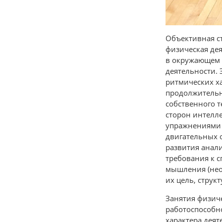
Объективная ст
физическая дея
в окружающем м
деятельности. 
ритмических ха
продолжительно
собственного т
сторон интелл
упражнениями 
двигательных 
развития анали
требования к с
мышления (нео
их цель, структу
Занятия физич
работоспособн
характера деят