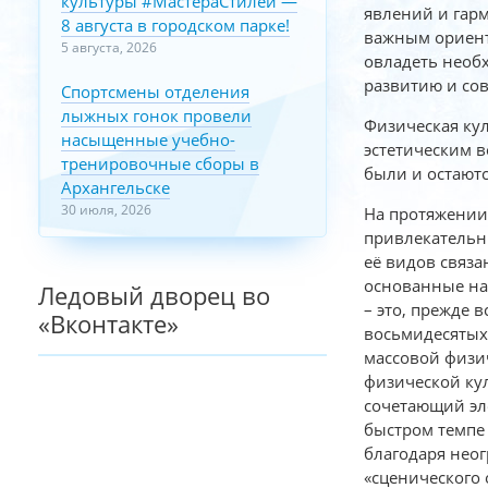
культуры #МастераСтилей —
явлений и гар
8 августа в городском парке!
важным ориент
5 августа, 2026
овладеть необ
развитию и со
Спортсмены отделения
лыжных гонок провели
Физическая кул
насыщенные учебно-
эстетическим 
тренировочные сборы в
были и остают
Архангельске
30 июля, 2026
На протяжении
привлекательн
её видов связ
основанные на
Ледовый дворец во
– это, прежде 
«Вконтакте»
восьмидесятых
массовой физич
физической кул
сочетающий эл
быстром темпе
благодаря нео
«сценического