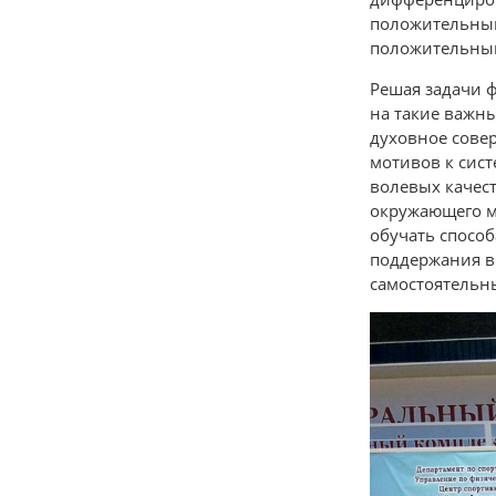
положительным
положительный
Решая задачи 
на такие важн
духовное сове
мотивов к сис
волевых качес
окружающего м
обучать спосо
поддержания в
самостоятельн