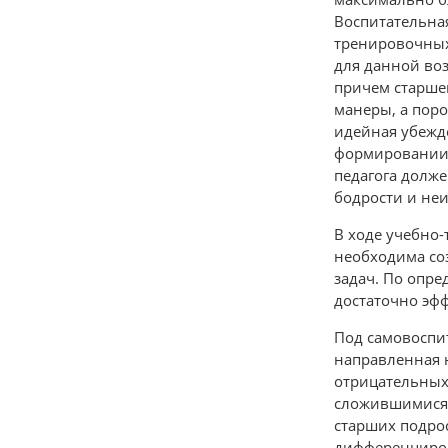
Воспитательная
тренировочных 
для данной во
причем старшек
манеры, а поро
идейная убежд
формировании 
педагога долж
бодрости и не
В ходе учебно-
необходима со
задач. По опре
достаточно эфф
Под самовоспит
направленная 
отрицательных
сложившимися и
старших подро
дифференциров