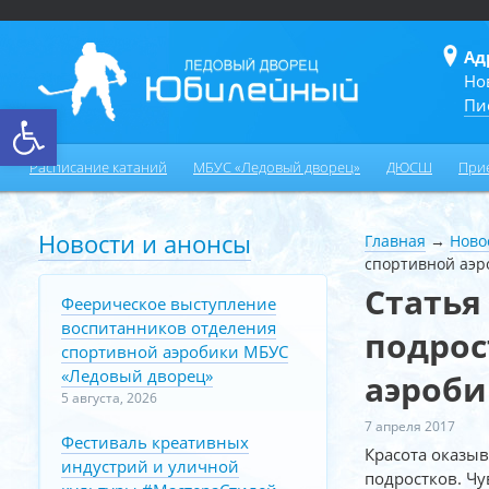
Ад
Но
Пи
Открыть панель инструментов
Расписание катаний
МБУС «Ледовый дворец»
ДЮСШ
При
Новости и анонсы
Главная
→
Ново
спортивной аэр
Статья
Феерическое выступление
воспитанников отделения
подрос
спортивной аэробики МБУС
«Ледовый дворец»
аэроби
5 августа, 2026
7 апреля 2017
Фестиваль креативных
Красота оказы
индустрий и уличной
подростков. Ч