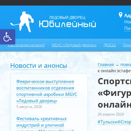
Ад
Но
Пи
Открыть панель инструментов
Расписание катаний
МБУС «Ледовый дворец»
ДЮСШ
При
Новости и анонсы
Главная
→
Ново
к онлайн эстафе
Спортс
Феерическое выступление
воспитанников отделения
«Фигур
спортивной аэробики МБУС
«Ледовый дворец»
онлайн
5 августа, 2026
26 апреля 2020
Фестиваль креативных
#ТульскийСпо
индустрий и уличной